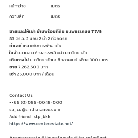
หน้ากว้าง
เมตร
ความลึก
เมตร
ขายและให้เช่า บ้านพร้อมที่ดิน ซ.เพชรเกษม 77/5
83 ตร.ว. 2 นอน 2 น้ำ 2 ที่จอดรถ
ทำเลดี
เหมาะกับการพักอาศัย
ใกล้
ตลาดสด ห้างสรรพสินค้า มหาวิทยาลัย
เดินทางไป
มหาวิทยาลัยเอเชียอาคเนย์ เพียง 300 เมตร
ขาย
7,262,500 บาท
เช่า
25,000 บาท / เดือน
Contact Us
++66 (0) 086-0048-000
sa_co@sinthoranee.com
Add friend : stp_bkk
https://www.centerestate.net/
#centerestate #Houseforsale #HouseforRent