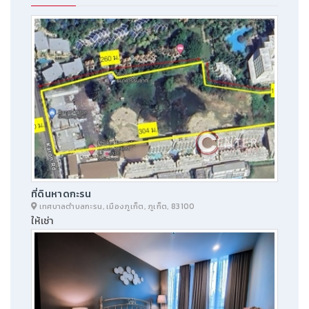
ที่ดินหาดกะรน
เทศบาลตำบลกะรน, เมืองภูเก็ต, ภูเก็ต, 83100
ให้เช่า