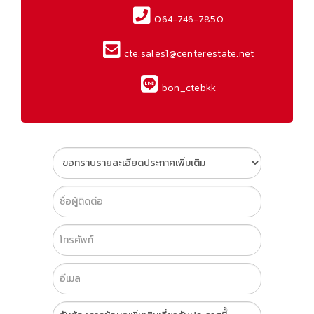
064-746-7850
cte.sales1@centerestate.net
bon_ctebkk