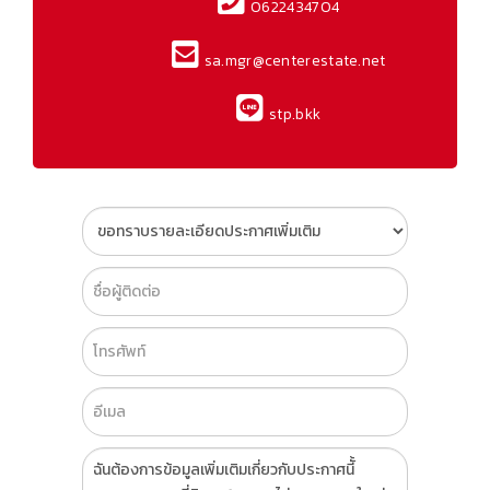
0622434704
sa.mgr@centerestate.net
stp.bkk