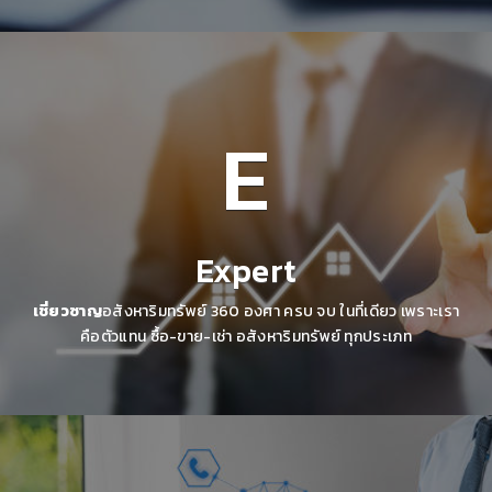
E
Expert
เชี่ยวซาญ
อสังหาริมทรัพย์ 360 องศา ครบ จบ ในที่เดียว เพราะเรา
คือตัวแทน ซื้อ-ขาย-เช่า อสังหาริมทรัพย์ ทุกประเภท