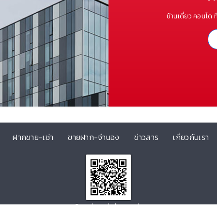
บ้านเดี่ยว คอนโด ท
ฝากขาย-เช่า
ขายฝาก-จำนอง
ข่าวสาร
เกี่ยวกับเรา
@centerestateagents