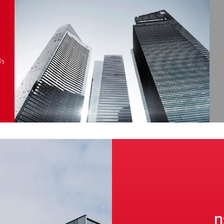
บ
่า
ท