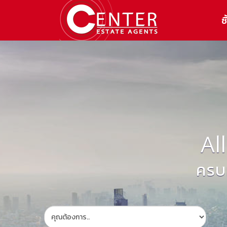
ซื
Al
ครบ