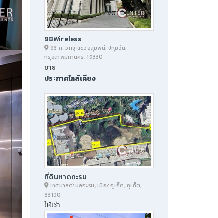
98Wireless
98 ถ. วิทยุ แขวงลุมพินี, ปทุมวัน,
กรุงเทพมหานคร, 10330
ขาย
ประกาศใกล้เคียง
ที่ดินหาดกะรน
เทศบาลตำบลกะรน, เมืองภูเก็ต, ภูเก็ต,
83100
ให้เช่า