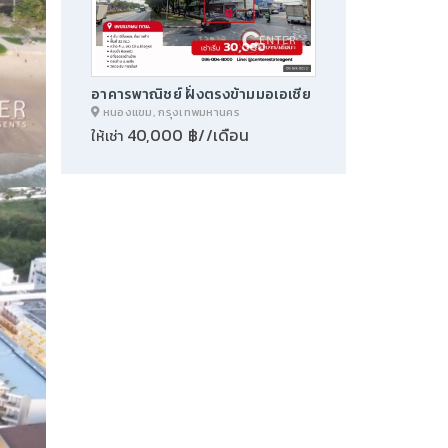
อาคารพาณิชย์ ฝั่งตรงข้ามมอเอเชีย
หนองแขม, กรุงเทพมหานคร
40,000 ฿//เดือน
ให้เช่า