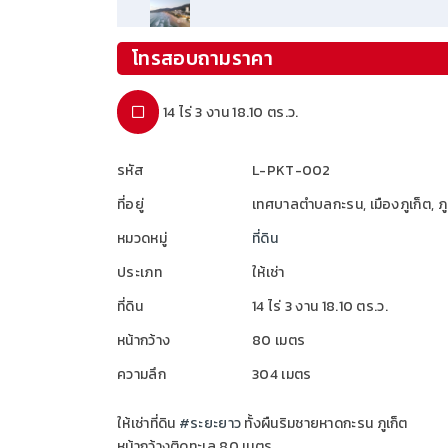
โทรสอบถามราคา
14 ไร่ 3 งาน 18.10 ตร.ว.
รหัส
L-PKT-002
ที่อยู่
เทศบาลตำบลกะรน, เมืองภูเก็ต, ภู
หมวดหมู่
ที่ดิน
ประเภท
ให้เช่า
ที่ดิน
14 ไร่ 3 งาน 18.10 ตร.ว.
หน้ากว้าง
80 เมตร
ความลึก
304 เมตร
ให้เช่าที่ดิน
#ระยะยาว
ทั้งผืนริมชายหาดกะรน ภูเก็ต
หน้ากว้างติดทะเล 80 เมตร